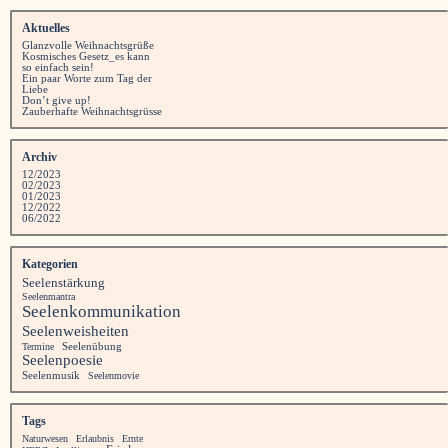
Aktuelles
Glanzvolle Weihnachtsgrüße
Kosmisches Gesetz_es kann
so einfach sein!
Ein paar Worte zum Tag der
Liebe
Don’t give up!
Zauberhafte Weihnachtsgrüsse
Archiv
12/2023
02/2023
01/2023
12/2022
06/2022
Kategorien
Seelenstärkung
Seelenmantra
Seelenkommunikation
Seelenweisheiten
Seelenübung
Termine
Seelenpoesie
Seelenmusik
Seelenmovie
Tags
Naturwesen
Erlaubnis
Ernte