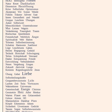
Frieden
HERZ
Intelligenz
Natur
Reset
Dankbarkeit
Dimension
Herzöffnung
Krise
Selbstliebe
Optimismus
Akzeptanz
Wir
Sonne
Wende
Fühlen
Träume
Advent
Saat
Innen
Gesundheit
und
Wandel
Gruppe
Leuchten
Übungen
Anker
Selbstwert
Menschlichkeit
Urzentralsonne
Mut
Lernen
Wagnis
Veränderung
Traurigkeit
Traum
Rückschau
Querdenken
Angst
Freundschaft
Weitblick
Spiritualität
Welt
Halten
Toleranz
Selbstbestimmung
Schatten
Harmonie
Sanftmut
Lüge
Leuchtturm
Gaben
Heilen
Begegnung
Geduld
Technik
Botschaft
Schwingung
Teilen
Schöpferkraft
Verstand
Danke
Entspannung
Freude
Entwicklung
Verbundenheit
Neues
Vergebung
Singen
Zukunft
Aktivität
Lunge
Kreieren
Regenbogenlicht
Jesus
Liebe
Übung
Gebet
Selbstheilungskräfte
Licht
Gruppenbewusstsein
Vertrauen
Lachen
Zeit
Sein
Wahrnehmen
Universum
Energie
Gemeinschaft
Christus
Herz
Geometrie
Adler
Merkur
Warten
Planet
neu
Gelassenheit
Grüsse
Atmen
5D
Manipulation
Dankbar
Pluto
Körper
Erkenntnis
Ahnen
Sicherheit
Urvertrauen
Gedicht
Tanzen
Segen
Selbstbewusstsein
NEUBEGINN
Meditation