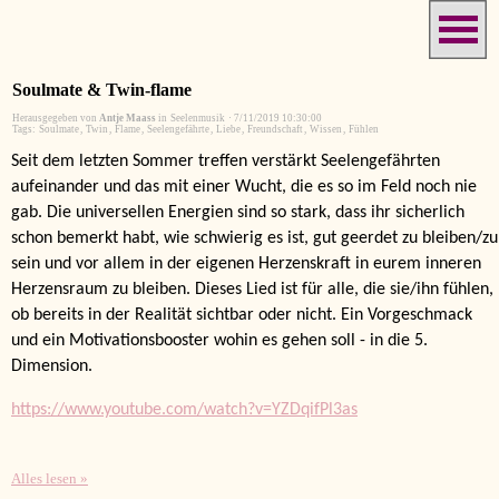
Soulmate & Twin-flame
Herausgegeben von
Antje Maass
in
Seelenmusik
·
7/11/2019 10:30:00
Tags:
Soulmate
,
Twin
,
Flame
,
Seelengefährte
,
Liebe
,
Freundschaft
,
Wissen
,
Fühlen
Seit dem letzten Sommer treffen verstärkt Seelengefährten
aufeinander und das mit einer Wucht, die es so im Feld noch nie
gab. Die universellen Energien sind so stark, dass ihr sicherlich
schon bemerkt habt, wie schwierig es ist, gut geerdet zu bleiben/zu
sein und vor allem in der eigenen Herzenskraft in eurem inneren
Herzensraum zu bleiben. Dieses Lied ist für alle, die sie/ihn fühlen,
ob bereits in der Realität sichtbar oder nicht. Ein Vorgeschmack
und ein Motivationsbooster wohin es gehen soll - in die 5.
Dimension.
https://www.youtube.com/watch?v=YZDqifPl3as
Alles lesen »