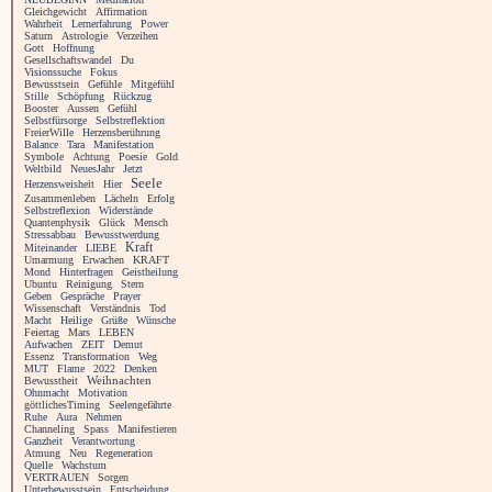
Gleichgewicht
Affirmation
Wahrheit
Lernerfahrung
Power
Saturn
Astrologie
Verzeihen
Gott
Hoffnung
Gesellschaftswandel
Du
Visionssuche
Fokus
Bewusstsein
Gefühle
Mitgefühl
Stille
Schöpfung
Rückzug
Booster
Aussen
Gefühl
Selbstfürsorge
Selbstreflektion
FreierWille
Herzensberührung
Balance
Tara
Manifestation
Symbole
Achtung
Poesie
Gold
Weltbild
NeuesJahr
Jetzt
Seele
Herzensweisheit
Hier
Zusammenleben
Lächeln
Erfolg
Selbstreflexion
Widerstände
Quantenphysik
Glück
Mensch
Stressabbau
Bewusstwerdung
Kraft
Miteinander
LIEBE
Umarmung
Erwachen
KRAFT
Mond
Hinterfragen
Geistheilung
Ubuntu
Reinigung
Stern
Geben
Gespräche
Prayer
Wissenschaft
Verständnis
Tod
Macht
Heilige
Grüße
Wünsche
Feiertag
Mars
LEBEN
Aufwachen
ZEIT
Demut
Essenz
Transformation
Weg
MUT
Flame
2022
Denken
Bewusstheit
Weihnachten
Ohnmacht
Motivation
göttlichesTiming
Seelengefährte
Ruhe
Aura
Nehmen
Channeling
Spass
Manifestieren
Ganzheit
Verantwortung
Atmung
Neu
Regeneration
Quelle
Wachstum
VERTRAUEN
Sorgen
Unterbewusstsein
Entscheidung