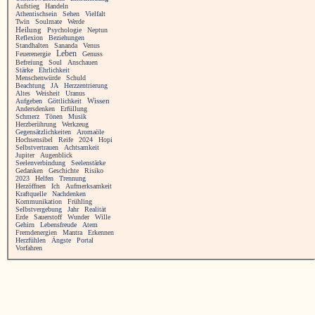
Aufstieg
Handeln
Athentischsein
Sehen
Vielfalt
Twin
Soulmate
Werde
Heilung
Psychologie
Neptun
Reflexion
Beziehungen
Standhalten
Sananda
Venus
Leben
Feuerenergie
Genuss
Befreiung
Soul
Anschauen
Stärke
Ehrlichkeit
Menschenwürde
Schuld
Beachtung
JA
Herzzentrierung
Altes
Weisheit
Uranus
Aufgeben
Göttlichkeit
Wissen
Andersdenken
Erfüllung
Schmerz
Tönen
Musik
Herzberührung
Werkzeug
Gegensätzlichkeiten
Aromaöle
Hochsensibel
Reife
2024
Hopi
Selbstvertrauen
Achtsamkeit
Jupiter
Augenblick
Seelenverbindung
Seelenstärke
Gedanken
Geschichte
Risiko
2023
Helfen
Trennung
Herzöffnen
Ich
Aufmerksamkeit
Kraftquelle
Nachdenken
Kommunikation
Frühling
Selbstvergebung
Jahr
Realität
Erde
Sauerstoff
Wunder
Wille
Gehirn
Lebensfreude
Atem
Fremdenergien
Mantra
Erkennen
Herzfühlen
Ängste
Portal
Vorfahren