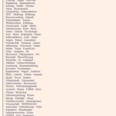
Frühling
Singen
Aktivität
Begegnung
Quantenphysik
Atmung
Gefühl
Toleranz
Venus
Hochsensibel
Geistheilung
Selbstreflexion
ZEIT
Werkzeug
Hoffnung
Bewusstwerdung
Zukunft
Verbundenheit
Aussen
Weihnachten
Erfüllung
Visionssuche
Grüße
Macht
Athentischsein
Reife
Reset
Saturn
Gedicht
Psychologie
Soul
Teilen
Kraftquelle
Planet
Selbstreflektion
Gold
Werde
Ängste
Demut
Gesundheit
Freundschaft
Trennung
Genuss
Affirmation
Universum
Gaben
Helfen
Tönen
FreierWille
Gebet
Aufgeben
5D
Motivation
Manipulation
Wir
Botschaft
Herzöffnung
NeuesJahr
JA
Gedanken
Wahrheit
Seelenverbindung
Umarmung
Herzensberührung
Erwachen
Feuerenergie
Regeneration
Wagnis
Sanftmut
Herz
Lächeln
Vielfalt
Sananda
Quelle
Power
Denken
Schöpferkraft
Gelassenheit
Selbstvertrauen
Bewusstsein
Wissen
Selbstheilungskräfte
Leben
Symbole
Körper
Krise
Ubuntu
Rückschau
Selbstbestimmung
Risiko
Energie
Heilige
Ahnen
Unterbewusstsein
Urzentralsonne
Wissenschaft
VERTRAUEN
Aufwachen
Selbstfürsorge
Wille
Erkenntnis
Beziehungen
Selbstbewusstsein
Sonne
LEBEN
Aura
Reinigung