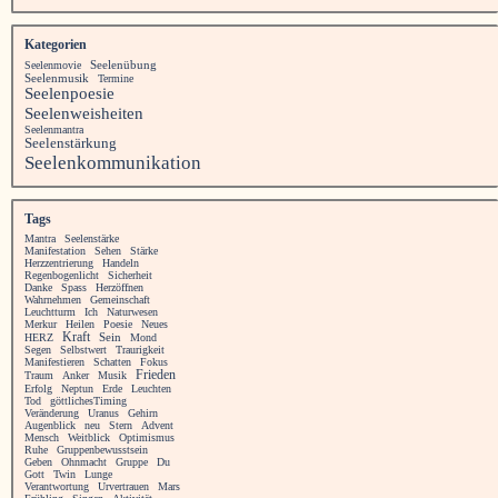
Kategorien
Seelenübung
Seelenmovie
Seelenmusik
Termine
Seelenpoesie
Seelenweisheiten
Seelenmantra
Seelenstärkung
Seelenkommunikation
Tags
Mantra
Seelenstärke
Manifestation
Sehen
Stärke
Herzzentrierung
Handeln
Regenbogenlicht
Sicherheit
Danke
Spass
Herzöffnen
Wahrnehmen
Gemeinschaft
Leuchtturm
Ich
Naturwesen
Merkur
Heilen
Poesie
Neues
Kraft
HERZ
Sein
Mond
Segen
Selbstwert
Traurigkeit
Manifestieren
Schatten
Fokus
Frieden
Traum
Anker
Musik
Erfolg
Neptun
Erde
Leuchten
Tod
göttlichesTiming
Veränderung
Uranus
Gehirn
Augenblick
neu
Stern
Advent
Mensch
Weitblick
Optimismus
Ruhe
Gruppenbewusstsein
Geben
Ohnmacht
Gruppe
Du
Gott
Twin
Lunge
Verantwortung
Urvertrauen
Mars