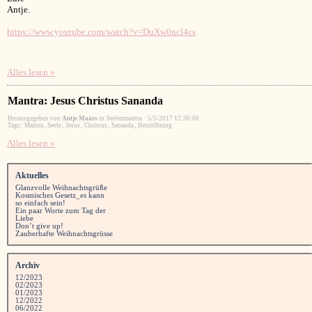
Antje.
https://www.youtube.com/watch?v=DuXw0ncl4cs
Alles lesen »
Mantra: Jesus Christus Sananda
Herausgegeben von
Antje Maass
in
Seelenmantra
·
5/5/2017 12:30:00
Tags:
Mantra
,
Seele
,
Jesus
,
Christus
,
Sananda
,
Herzöffnung
Alles lesen »
Aktuelles
Glanzvolle Weihnachtsgrüße
Kosmisches Gesetz_es kann
so einfach sein!
Ein paar Worte zum Tag der
Liebe
Don’t give up!
Zauberhafte Weihnachtsgrüsse
Archiv
12/2023
02/2023
01/2023
12/2022
06/2022