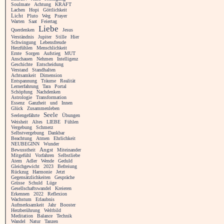
Soulmate
Achtung
KRAFT
Lachen
Hopi
Göttlichkeit
Licht
Pluto
Weg
Prayer
Warten
Saat
Feiertag
Liebe
Querdenken
Jesus
Verständnis
Jupiter
Stille
Hier
Schwingung
Lebensfreude
Herzfühlen
Menschlichkeit
Ernte
Sorgen
Aufstieg
MUT
Anschauen
Nehmen
Intelligenz
Geschichte
Entscheidung
Verstand
Standhalten
Achtsamkeit
Dimension
Entspannung
Träume
Realität
Lernerfahrung
Tara
Portal
Schöpfung
Nachdenken
Astrologie
Transformation
Essenz
Ganzheit
und
Innen
Glück
Zusammenleben
Seele
Seelengefährte
Übungen
Weisheit
Altes
LIEBE
Fühlen
Vergebung
Schmerz
Selbstvergebung
Dankbar
Beachtung
Atmen
Ehrlichkeit
NEUBEGINN
Wunder
Angst
Bewusstheit
Miteinander
Mitgefühl
Vorfahren
Selbstliebe
Atem
Adler
Wende
Geduld
Gleichgewicht
2023
Befreiung
Rückzug
Harmonie
Jetzt
Gegensätzlichkeiten
Gespräche
Grüsse
Schuld
Lüge
Gesellschaftswandel
Kreieren
Erkennen
2022
Reflexion
Wachstum
Erlaubnis
Aufmerksamkeit
Jahr
Booster
Herzberührung
Weltbild
Meditation
Balance
Technik
Wandel
Natur
Tanzen