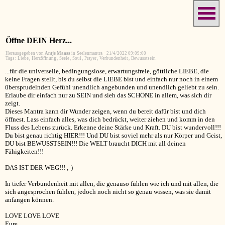
Öffne DEIN Herz...
Herausgegeben von
Antje Maass
in
Seelenmantra
·
21/4/2022 09:09:00
Tags:
Liebe
,
Herzöffnung
,
Seele
,
Soul
,
Prayer
,
Verbundenheit
,
Bewusstsein
...für die universelle, bedingungslose, erwartungsfreie, göttliche LIEBE, die
keine Fragen stellt, bis du selbst die LIEBE bist und einfach nur noch in einem
übersprudelnden Gefühl unendlich angebunden und unendlich geliebt zu sein.
Erlaube dir einfach nur zu SEIN und sieh das SCHÖNE in allem, was sich dir
zeigt.
Dieses Mantra kann dir Wunder zeigen, wenn du bereit dafür bist und dich
öffnest. Lass einfach alles, was dich bedrückt, weiter ziehen und komm in den
Fluss des Lebens zurück. Erkenne deine Stärke und Kraft. DU bist wundervoll!!!
Du bist genau richtig HIER!!! Und DU bist soviel mehr als nur Körper und Geist,
DU bist BEWUSSTSEIN!!! Die WELT braucht DICH mit all deinen
Fähigkeiten!!!
DAS IST DER WEG!!! ;-)
In tiefer Verbundenheit mit allen, die genauso fühlen wie ich und mit allen, die
sich angesprochen fühlen, jedoch noch nicht so genau wissen, was sie damit
anfangen können.
LOVE LOVE LOVE
Eure