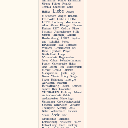
Affirmation
Schuld
Dimension
Übung
Fühlen
Realität
Technik
Sauerstoff
Ernte
Liebe
Heilige
Ängste
Angst
Miteinander
Handeln
FreierWille
Lächeln
HERZ
LIEBE
Hoffnung
Manifestation
Altes
Ahnen
Übungen
Nehmen
Denken
ZEIT
Gedicht
Planet
Sananda
Urzentralsonne
Stille
Uranus
Vergebung
Weltbild
Leben
Herzberührung
Neptun
und
Weitblick
Fokus
Bewusstsein
Saat
Botschaft
Wünsche
Gemeinschaft
neu
Reset
Symbole
Prayer
Göttlichkeit
Lunge
Wissenschaft
Regeneration
Jesus
Gaben
Selbstbestimmung
Poesie
Visionssuche
Halten
Jetzt
Essenz
Weg
Schöpferkraft
Merkur
Geduld
Toleranz
Manipulation
Quelle
Lüge
Neues
Wende
Erfolg
Sorgen
Energie
Segen
Reinigung
Aufwachen
Wahrheit
Herzöffnung
Lachen
Schmerz
Jupiter
Hier
Geometrie
VERTRAUEN
Frühling
Advent
Aufmerksamkeit
Grüße
Andersdenken
Hinterfragen
Umarmung
Gesellschaftswandel
Schatten
Naturwesen
Vorfahren
Traurigkeit
Aufstieg
2023
Natur
Wahrnehmen
Kreieren
Seele
Sonne
Jahr
Optimismus
Erlaubnis
Entscheidung
NeuesJahr
Power
Entwicklung
Innen
Rückzug