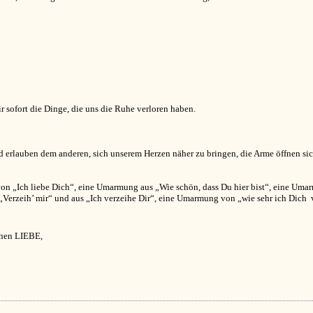
r sofort die Dinge, die uns die Ruhe verloren haben.
d erlauben dem anderen, sich unserem Herzen näher zu bringen, die Arme öffnen si
n „Ich liebe Dich“, eine Umarmung aus „Wie schön, dass Du hier bist“, eine Umar
rzeih’ mir“ und aus „Ich verzeihe Dir“, eine Umarmung von „wie sehr ich Dich v
chen LIEBE,