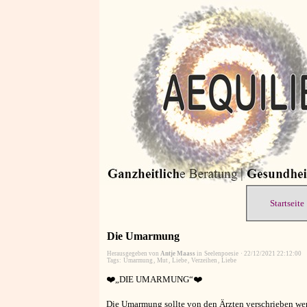
Startseite
Die Umarmung
Herausgegeben von
Antje Maass
in
Seelenpoesie
·
22/12/2021 22:12:00
Tags:
Umarmung
,
Mut
,
Liebe
,
Verzeihen
,
Liebe
❤️„DIE UMARMUNG“❤️
Die Umarmung sollte von den Ärzten verschrieben werd