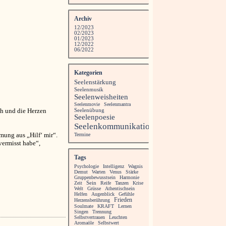
Archiv
12/2023
02/2023
01/2023
12/2022
06/2022
Kategorien
Seelenstärkung
Seelenmusik
Seelenweisheiten
Seelenmovie
Seelenmantra
ch und die Herzen
Seelenübung
Seelenpoesie
Seelenkommunikation
mung aus „Hilf‘ mir“.
Termine
ermisst habe“,
Tags
Psychologie
Intelligenz
Wagnis
Demut
Warten
Venus
Stärke
Gruppenbewusstsein
Harmonie
Zeit
Sein
Reife
Tanzen
Krise
Welt
Grüsse
Athentischsein
Helfen
Augenblick
Gefühle
Frieden
Herzensberührung
Soulmate
KRAFT
Lernen
Singen
Trennung
Selbstvertrauen
Leuchten
Aromaöle
Selbstwert