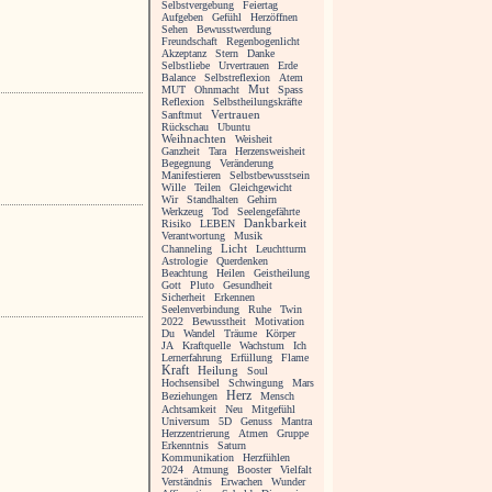
Selbstvergebung
Feiertag
Aufgeben
Gefühl
Herzöffnen
Sehen
Bewusstwerdung
Freundschaft
Regenbogenlicht
Akzeptanz
Stern
Danke
Selbstliebe
Urvertrauen
Erde
Balance
Selbstreflexion
Atem
MUT
Ohnmacht
Mut
Spass
Reflexion
Selbstheilungskräfte
Vertrauen
Sanftmut
Rückschau
Ubuntu
Weihnachten
Weisheit
Ganzheit
Tara
Herzensweisheit
Begegnung
Veränderung
Manifestieren
Selbstbewusstsein
Wille
Teilen
Gleichgewicht
Wir
Standhalten
Gehirn
Werkzeug
Tod
Seelengefährte
Risiko
LEBEN
Dankbarkeit
Verantwortung
Musik
Licht
Channeling
Leuchtturm
Astrologie
Querdenken
Beachtung
Heilen
Geistheilung
Gott
Pluto
Gesundheit
Sicherheit
Erkennen
Seelenverbindung
Ruhe
Twin
2022
Bewusstheit
Motivation
Du
Wandel
Träume
Körper
JA
Kraftquelle
Wachstum
Ich
Lernerfahrung
Erfüllung
Flame
Kraft
Heilung
Soul
Hochsensibel
Schwingung
Mars
Herz
Beziehungen
Mensch
Achtsamkeit
Neu
Mitgefühl
Universum
5D
Genuss
Mantra
Herzzentrierung
Atmen
Gruppe
Erkenntnis
Saturn
Kommunikation
Herzfühlen
2024
Atmung
Booster
Vielfalt
Verständnis
Erwachen
Wunder