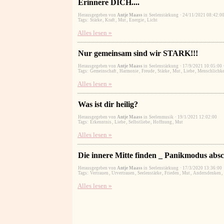
Erinnere DICH....
Herausgegeben von
Antje Maass
in
Seelenstärkung
·
24/11/2021 08:42:0
Tags:
Stärke
,
Kraft
,
Mut
,
Energie
,
Licht
Alles lesen »
Nur gemeinsam sind wir STARK!!!
Herausgegeben von
Antje Maass
in
Seelenstärkung
·
17/9/2021 10:05:00
Tags:
Gemeinschaft
,
Harmonie
,
Freude
,
Stärke
,
Mut
,
Liebe
,
Menschlichke
Alles lesen »
Was ist dir heilig?
Herausgegeben von
Antje Maass
in
Seelenmusik
·
19/1/2021 12:02:00
Tags:
Erkenntnis
,
Liebe
,
Selbstliebe
,
Hoffnung
,
Mut
Alles lesen »
Die innere Mitte finden _ Panikmodus absc
Herausgegeben von
Antje Maass
in
Seelenstärkung
·
17/3/2020 13:36:00
Tags:
Vertrauen
,
Urvertrauen
,
Seelenstärke
,
Frieden
,
Mut
,
Andersdenken
,
Alles lesen »