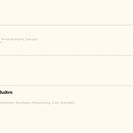
0
·
Download telegram_video.mp4
it
halten
Querdenken
,
Hinterfragen
,
Herzzentrierung
,
Liebe
,
Achtsamkeit