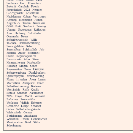
Soulmate
Gott
Erkenntnis
Zukunft
Ganzheit
Poesie
Freundschaft
2022
Nehmen
Gleichgewicht
Leuchtturm
Vertrauen
Nachdenken
Gaben
Achtung
Meditation
Atmen
Augenblick
Tanzen
NeuesJahr
Göttlichkeit
Sanftmut
Feiertag
Ubuntu
Urvertrauen
Reflexion
Heilung
Aura
Selbstliebe
Ohnmacht
Neues
Selbstbewusstsein
Wille
Toleranz
Herzensberührung
Seelengefährte
Gebet
Stressabbau
Spiritualität
Jahr
Mensch
Anker
Sicherheit
Stärke
Regenbogenlicht
Bewusstsein
Altes
Stern
Herzzentrierung
Kraftquelle
Rückzug
Singen
Sehen
Energie
Regeneration
Ernte
Selbstvergebung
Dankbarkeit
Quantenphysik
Verantwortung
Frieden
Flame
Atem
Lernen
Motivation
Akzeptanz
Tönen
Selbstbestimmung
Kreieren
Verständnis
Reife
Quelle
Schuld
Sananda
Naturwesen
2024
Prayer
Macht
Verstand
Befreiung
Seelenstärke
Vorfahren
Vielfalt
Erkennen
Geometrie
Lunge
Schatten
Geben
Selbstheilungskräfte
Widerstände
Genuss
Beziehungen
Anschauen
Wachstum
Traum
Gemeinschaft
Manipulation
Gold
Stille
Schwingung