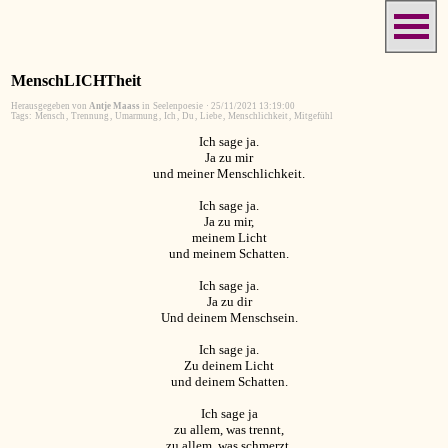
MenschLICHTheit
Herausgegeben von
Antje Maass
in
Seelenpoesie
·
25/11/2021 13:19:00
Tags:
Mensch
,
Trennung
,
Umarmung
,
Ich
,
Du
,
Liebe
,
Menschlichkeit
,
Mitgefühl
Ich sage ja.
Ja zu mir
und meiner Menschlichkeit.
Ich sage ja.
Ja zu mir,
meinem Licht
und meinem Schatten.
Ich sage ja.
Ja zu dir
Und deinem Menschsein.
Ich sage ja.
Zu deinem Licht
und deinem Schatten.
Ich sage ja
zu allem, was trennt,
zu allem, was schmerzt.