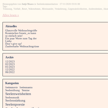
Herausgegeben von
Antje Maass
in
Seelenkommunikation
·
27/11/2020 19:01:00
Tags:
Trennung
,
Vielfalt
,
Reset
,
Wahrnehmen
,
Miteinander
,
Veränderung
,
Gegensätzlichkeiten
,
Andersdenken
,
Akze
Alles lesen »
Aktuelles
Glanzvolle Weihnachtsgrüße
Kosmisches Gesetz_es kann
so einfach sein!
Ein paar Worte zum Tag der
Liebe
Don’t give up!
Zauberhafte Weihnachtsgrüsse
Archiv
12/2023
02/2023
01/2023
12/2022
06/2022
Kategorien
Seelenmovie
Seelenmantra
Seelenübung
Termine
Seelenweisheiten
Seelenmusik
Seelenstärkung
Seelenpoesie