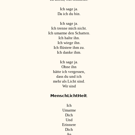
Ich sage ja.
Da ich du bin.
Ich sage ja.
Ich trenne mich nicht.
Ich umarme den Schatten.
Ich halte ihn.
Ich wiege ihn.
Ich flüstere ihm zu.
Ich danke ihm.
Ich sage ja.
Ohne ihn
hätte ich vergessen,
dass du und ich
mehr als Licht sind.
Wir sind
𝗠𝗲𝗻𝘀𝗰𝗵𝗟𝗶𝗰𝗵𝘁𝗛𝗲𝗶𝘁.
Ich
Umarme
Dich
Und
Erinnere
Dich
An