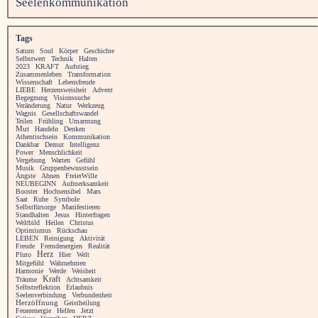
Seelenkommunikation
Tags
Saturn
Soul
Körper
Geschichte
Selbstwert
Technik
Halten
2023
KRAFT
Aufstieg
Zusammenleben
Transformation
Wissenschaft
Lebensfreude
LIEBE
Herzensweisheit
Advent
Begegnung
Visionssuche
Veränderung
Natur
Werkzeug
Wagnis
Gesellschaftswandel
Teilen
Frühling
Umarmung
Mut
Handeln
Denken
Athentischsein
Kommunikation
Dankbar
Demut
Intelligenz
Power
Menschlichkeit
Vergebung
Warten
Gefühl
Musik
Gruppenbewusstsein
Ängste
Ahnen
FreierWille
NEUBEGINN
Aufmerksamkeit
Booster
Hochsensibel
Mars
Saat
Ruhe
Symbole
Selbstfürsorge
Manifestieren
Standhalten
Jesus
Hinterfragen
Weltbild
Heilen
Christus
Optimismus
Rückschau
LEBEN
Reinigung
Aktivität
Freude
Fremdenergien
Realität
Herz
Pluto
Hier
Welt
Mitgefühl
Wahrnehmen
Harmonie
Werde
Weisheit
Kraft
Träume
Achtsamkeit
Selbstreflektion
Erlaubnis
Seelenverbindung
Verbundenheit
Herzöffnung
Geistheilung
Feuerenergie
Helfen
Jetzt