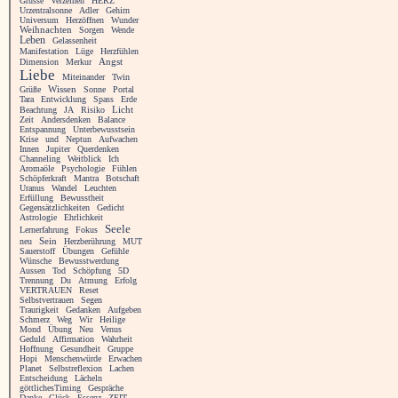
Grüsse
Verzeihen
HERZ
Urzentralsonne
Adler
Gehirn
Universum
Herzöffnen
Wunder
Weihnachten
Sorgen
Wende
Leben
Gelassenheit
Manifestation
Lüge
Herzfühlen
Angst
Dimension
Merkur
Liebe
Miteinander
Twin
Grüße
Wissen
Sonne
Portal
Tara
Entwicklung
Spass
Erde
Licht
Beachtung
JA
Risiko
Zeit
Andersdenken
Balance
Entspannung
Unterbewusstsein
Krise
und
Neptun
Aufwachen
Innen
Jupiter
Querdenken
Channeling
Weitblick
Ich
Aromaöle
Psychologie
Fühlen
Schöpferkraft
Mantra
Botschaft
Uranus
Wandel
Leuchten
Erfüllung
Bewusstheit
Gegensätzlichkeiten
Gedicht
Astrologie
Ehrlichkeit
Seele
Lernerfahrung
Fokus
neu
Sein
Herzberührung
MUT
Sauerstoff
Übungen
Gefühle
Wünsche
Bewusstwerdung
Aussen
Tod
Schöpfung
5D
Trennung
Du
Atmung
Erfolg
VERTRAUEN
Reset
Selbstvertrauen
Segen
Traurigkeit
Gedanken
Aufgeben
Schmerz
Weg
Wir
Heilige
Mond
Übung
Neu
Venus
Geduld
Affirmation
Wahrheit
Hoffnung
Gesundheit
Gruppe
Hopi
Menschenwürde
Erwachen
Planet
Selbstreflexion
Lachen
Entscheidung
Lächeln
göttlichesTiming
Gespräche
Danke
Glück
Essenz
ZEIT