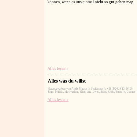
können, wenn es uns einmal nicht so gut gehen mag.
Alles lesen »
Alles was du willst
Herausgegeben von
Antje Maass
in
Seelenmusik
·
28/8/2019 12:26:00
Tags:
Musik
,
Motivation
,
Hier
,
und
,
Jetzt
,
Sein
,
Kraft
,
Energie
,
Genuss
Alles lesen »