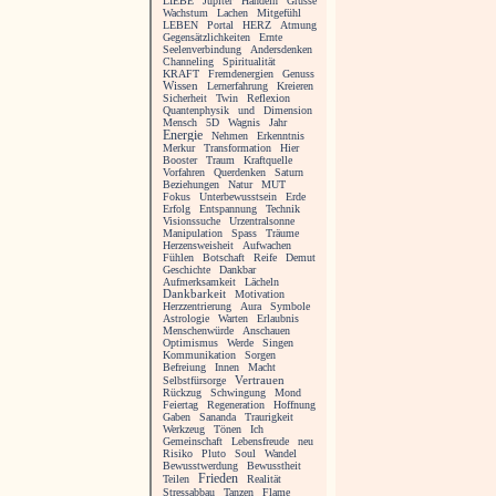
LIEBE
Jupiter
Handeln
Grüsse
Wachstum
Lachen
Mitgefühl
LEBEN
Portal
HERZ
Atmung
Gegensätzlichkeiten
Ernte
Seelenverbindung
Andersdenken
Channeling
Spiritualität
KRAFT
Fremdenergien
Genuss
Wissen
Lernerfahrung
Kreieren
Sicherheit
Twin
Reflexion
Quantenphysik
und
Dimension
Mensch
5D
Wagnis
Jahr
Energie
Nehmen
Erkenntnis
Merkur
Transformation
Hier
Booster
Traum
Kraftquelle
Vorfahren
Querdenken
Saturn
Beziehungen
Natur
MUT
Fokus
Unterbewusstsein
Erde
Erfolg
Entspannung
Technik
Visionssuche
Urzentralsonne
Manipulation
Spass
Träume
Herzensweisheit
Aufwachen
Fühlen
Botschaft
Reife
Demut
Geschichte
Dankbar
Aufmerksamkeit
Lächeln
Dankbarkeit
Motivation
Herzzentrierung
Aura
Symbole
Astrologie
Warten
Erlaubnis
Menschenwürde
Anschauen
Optimismus
Werde
Singen
Kommunikation
Sorgen
Befreiung
Innen
Macht
Vertrauen
Selbstfürsorge
Rückzug
Schwingung
Mond
Feiertag
Regeneration
Hoffnung
Gaben
Sananda
Traurigkeit
Werkzeug
Tönen
Ich
Gemeinschaft
Lebensfreude
neu
Risiko
Pluto
Soul
Wandel
Bewusstwerdung
Bewusstheit
Frieden
Teilen
Realität
Stressabbau
Tanzen
Flame