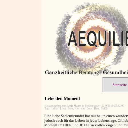
Startseite
Lebe den Moment
Herausgegeben von
Antje Maass
in
Seelenpoesie
·
23/9/2019 12:42:00
Tags:
Leben
,
Liebe
,
Sein
,
Hier
,
und
,
Jetzt
,
Herz
,
Gefühl
Eine liebe Seelenfreundin hat mir heute einen wunderv
jedoch auch für das Leben in jeder Lebenslage. Oft l
Moment im HIER und JETZT in vollen Zügen und mit je