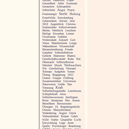
Aussen
Sauerstoff
Planet
Gesundheit
Adler
Soulmate
Geometrie
Achtsamkeit
Angst
Selbstliebe
Prayer
Seele
Heilung
Feuerenergie
FreierWille
Entscheidung
Gelassenheit
Advent
Jetzt
2024
Augenblick
Christus
Seelenstärke
Selbstvertrauen
Heilen
Weitblick
Leuchten
Heilige
Erwachen
Lernen
Urvertrauen
Gefühle
Widerstände
Zukunft
Gott
Venus
Manifestieren
Lunge
Wahrnehmen
Wissenschaft
Herzensberührung
Freude
Ganzheit
Selbstreflektion
Gedicht
Harmonie
Mantra
Gesellschaftswandel
Ruhe
Tod
Ohnmacht
Selbstreflexion
Weisheit
Musik
Weihnachten
Wir
Geistheilung
Verstand
Toleranz
Aufgeben
Sonne
Übung
Begegnung
2022
Uranus
Gruppe
Frühling
Zusammenleben
Universum
Naturwesen
Grüße
Tara
Kraft
Trennung
Selbstheilungskräfte
Leuchtturm
Schöpferkraft
Jesus
Selbstbewusstsein
Intelligenz
Reset
Akzeptanz
Neu
Atmen
Herzöffnen
Bewusstsein
Übungen
JA
Regenbogenlicht
Ubuntu
Menschlichkeit
Veränderung
Ängste
Glück
Verbundenheit
Körper
Gebet
Licht
Stille
Stärke
Gespräche
Entwicklung
Lüge
Atem
Quelle
Psychologie
Beachtung