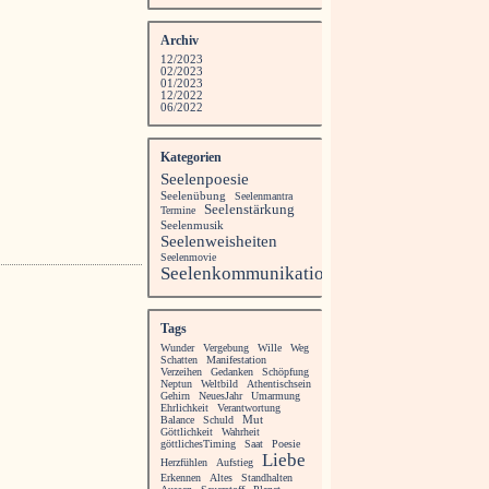
Archiv
12/2023
02/2023
01/2023
12/2022
06/2022
Kategorien
Seelenpoesie
Seelenübung
Seelenmantra
Seelenstärkung
Termine
Seelenmusik
Seelenweisheiten
Seelenmovie
Seelenkommunikation
Tags
Wunder
Vergebung
Wille
Weg
Schatten
Manifestation
Verzeihen
Gedanken
Schöpfung
Neptun
Weltbild
Athentischsein
Gehirn
NeuesJahr
Umarmung
Ehrlichkeit
Verantwortung
Balance
Schuld
Mut
Göttlichkeit
Wahrheit
göttlichesTiming
Saat
Poesie
Liebe
Herzfühlen
Aufstieg
Erkennen
Altes
Standhalten