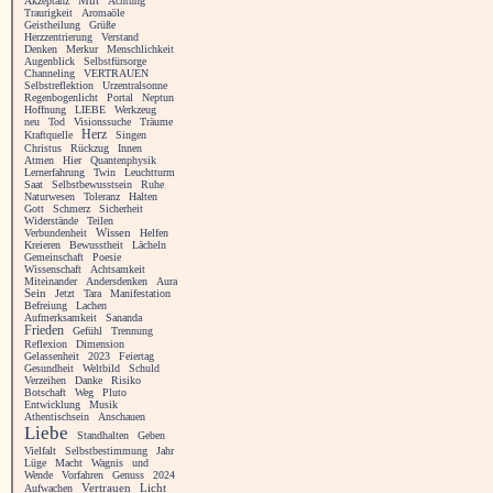
Akzeptanz
Mut
Achtung
Traurigkeit
Aromaöle
Geistheilung
Grüße
Herzzentrierung
Verstand
Denken
Merkur
Menschlichkeit
Augenblick
Selbstfürsorge
Channeling
VERTRAUEN
Selbstreflektion
Urzentralsonne
Regenbogenlicht
Portal
Neptun
Hoffnung
LIEBE
Werkzeug
neu
Tod
Visionssuche
Träume
Herz
Kraftquelle
Singen
Christus
Rückzug
Innen
Atmen
Hier
Quantenphysik
Lernerfahrung
Twin
Leuchtturm
Saat
Selbstbewusstsein
Ruhe
Naturwesen
Toleranz
Halten
Gott
Schmerz
Sicherheit
Widerstände
Teilen
Verbundenheit
Wissen
Helfen
Kreieren
Bewusstheit
Lächeln
Gemeinschaft
Poesie
Wissenschaft
Achtsamkeit
Miteinander
Andersdenken
Aura
Sein
Jetzt
Tara
Manifestation
Befreiung
Lachen
Aufmerksamkeit
Sananda
Frieden
Gefühl
Trennung
Reflexion
Dimension
Gelassenheit
2023
Feiertag
Gesundheit
Weltbild
Schuld
Verzeihen
Danke
Risiko
Botschaft
Weg
Pluto
Entwicklung
Musik
Athentischsein
Anschauen
Liebe
Standhalten
Geben
Vielfalt
Selbstbestimmung
Jahr
Lüge
Macht
Wagnis
und
Wende
Vorfahren
Genuss
2024
Vertrauen
Licht
Aufwachen