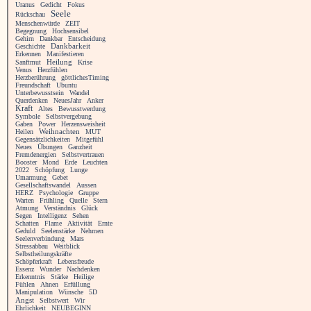
Uranus
Gedicht
Fokus
Seele
Rückschau
Menschenwürde
ZEIT
Begegnung
Hochsensibel
Gehirn
Dankbar
Entscheidung
Geschichte
Dankbarkeit
Erkennen
Manifestieren
Heilung
Sanftmut
Krise
Venus
Herzfühlen
Herzberührung
göttlichesTiming
Freundschaft
Ubuntu
Unterbewusstsein
Wandel
Querdenken
NeuesJahr
Anker
Kraft
Altes
Bewusstwerdung
Symbole
Selbstvergebung
Gaben
Power
Herzensweisheit
Heilen
Weihnachten
MUT
Gegensätzlichkeiten
Mitgefühl
Neues
Übungen
Ganzheit
Fremdenergien
Selbstvertrauen
Booster
Mond
Erde
Leuchten
2022
Schöpfung
Lunge
Umarmung
Gebet
Gesellschaftswandel
Aussen
HERZ
Psychologie
Gruppe
Warten
Frühling
Quelle
Stern
Atmung
Verständnis
Glück
Segen
Intelligenz
Sehen
Schatten
Flame
Aktivität
Ernte
Geduld
Seelenstärke
Nehmen
Seelenverbindung
Mars
Stressabbau
Weitblick
Selbstheilungskräfte
Schöpferkraft
Lebensfreude
Essenz
Wunder
Nachdenken
Erkenntnis
Stärke
Heilige
Fühlen
Ahnen
Erfüllung
Manipulation
Wünsche
5D
Angst
Selbstwert
Wir
Ehrlichkeit
NEUBEGINN