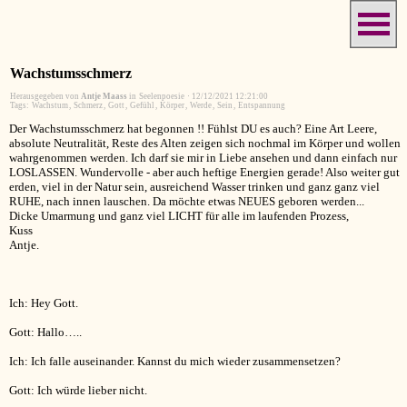
Wachstumsschmerz
Herausgegeben von
Antje Maass
in
Seelenpoesie
·
12/12/2021 12:21:00
Tags:
Wachstum
,
Schmerz
,
Gott
,
Gefühl
,
Körper
,
Werde
,
Sein
,
Entspannung
Der Wachstumsschmerz hat begonnen !! Fühlst DU es auch? Eine Art Leere,
absolute Neutralität, Reste des Alten zeigen sich nochmal im Körper und wollen
wahrgenommen werden. Ich darf sie mir in Liebe ansehen und dann einfach nur
LOSLASSEN. Wundervolle - aber auch heftige Energien gerade! Also weiter gut
erden, viel in der Natur sein, ausreichend Wasser trinken und ganz ganz viel
RUHE, nach innen lauschen. Da möchte etwas NEUES geboren werden...
Dicke Umarmung und ganz viel LICHT für alle im laufenden Prozess,
Kuss
Antje.
Ich: Hey Gott.
Gott: Hallo…..
Ich: Ich falle auseinander. Kannst du mich wieder zusammensetzen?
Gott: Ich würde lieber nicht.