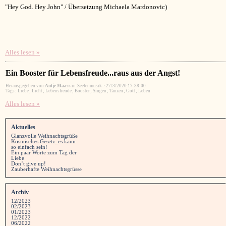
"Hey God. Hey John" / Übersetzung Michaela Mardonovic)
Alles lesen »
Ein Booster für Lebensfreude...raus aus der Angst!
Herausgegeben von
Antje Maass
in
Seelenmusik
·
27/3/2020 17:38:00
Tags:
Liebe
,
Licht
,
Lebensfreude
,
Booster
,
Singen
,
Tanzen
,
Gott
,
Leben
Alles lesen »
Aktuelles
Glanzvolle Weihnachtsgrüße
Kosmisches Gesetz_es kann
so einfach sein!
Ein paar Worte zum Tag der
Liebe
Don’t give up!
Zauberhafte Weihnachtsgrüsse
Archiv
12/2023
02/2023
01/2023
12/2022
06/2022