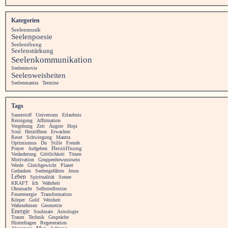
Kategorien
Seelenmusik
Seelenpoesie
Seelenübung
Seelenstärkung
Seelenkommunikation
Seelenmovie
Seelenweisheiten
Seelenmantra
Termine
Tags
Sauerstoff
Universum
Erlaubnis
Reinigung
Affirmation
Vergebung
Zeit
Ängste
Hopi
Soul
Herzöffnen
Erwachen
Reset
Schwingung
Mantra
Optimismus
Du
Stille
Freude
Prayer
Aufgeben
Herzöffnung
Veränderung
Göttlichkeit
Tönen
Motivation
Gruppenbewusstsein
Werde
Gleichgewicht
Planet
Gedanken
Seelengefährte
Jesus
Leben
Spiritualität
Sonne
KRAFT
Ich
Wahrheit
Ohnmacht
Selbstreflexion
Feuerenergie
Transformation
Körper
Gold
Weisheit
Wahrnehmen
Geometrie
Energie
Soulmate
Astrologie
Traum
Technik
Gespräche
Hinterfragen
Regeneration