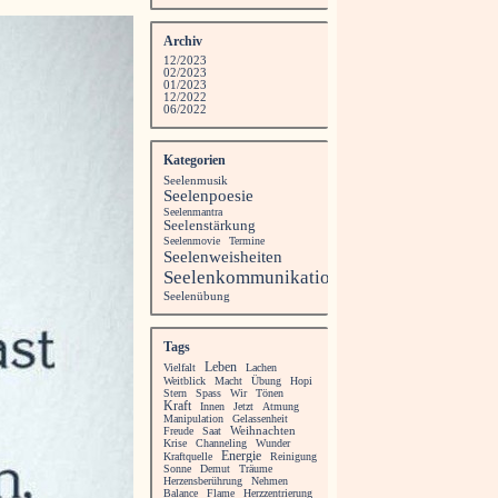
Archiv
12/2023
02/2023
01/2023
12/2022
06/2022
Kategorien
Seelenmusik
Seelenpoesie
Seelenmantra
Seelenstärkung
Seelenmovie
Termine
Seelenweisheiten
Seelenkommunikation
Seelenübung
Tags
Leben
Vielfalt
Lachen
Weitblick
Macht
Übung
Hopi
Stern
Spass
Wir
Tönen
Kraft
Innen
Jetzt
Atmung
Manipulation
Gelassenheit
Freude
Saat
Weihnachten
Krise
Channeling
Wunder
Energie
Kraftquelle
Reinigung
Sonne
Demut
Träume
Herzensberührung
Nehmen
Balance
Flame
Herzzentrierung