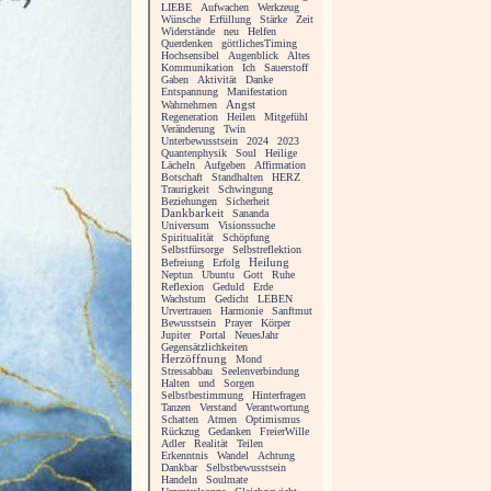
LIEBE
Aufwachen
Werkzeug
Wünsche
Erfüllung
Stärke
Zeit
Widerstände
neu
Helfen
Querdenken
göttlichesTiming
Hochsensibel
Augenblick
Altes
Kommunikation
Ich
Sauerstoff
Gaben
Aktivität
Danke
Entspannung
Manifestation
Angst
Wahrnehmen
Regeneration
Heilen
Mitgefühl
Veränderung
Twin
Unterbewusstsein
2024
2023
Quantenphysik
Soul
Heilige
Lächeln
Aufgeben
Affirmation
Botschaft
Standhalten
HERZ
Traurigkeit
Schwingung
Beziehungen
Sicherheit
Dankbarkeit
Sananda
Universum
Visionssuche
Spiritualität
Schöpfung
Selbstfürsorge
Selbstreflektion
Heilung
Befreiung
Erfolg
Neptun
Ubuntu
Gott
Ruhe
Reflexion
Geduld
Erde
Wachstum
Gedicht
LEBEN
Urvertrauen
Harmonie
Sanftmut
Bewusstsein
Prayer
Körper
Jupiter
Portal
NeuesJahr
Gegensätzlichkeiten
Herzöffnung
Mond
Stressabbau
Seelenverbindung
Halten
und
Sorgen
Selbstbestimmung
Hinterfragen
Tanzen
Verstand
Verantwortung
Schatten
Atmen
Optimismus
Rückzug
Gedanken
FreierWille
Adler
Realität
Teilen
Erkenntnis
Wandel
Achtung
Dankbar
Selbstbewusstsein
Handeln
Soulmate