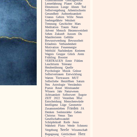
Urzentralsonne
Gleichgewicht
Lernerfahrung
Planet
Grüße
Dimension
Lunge
Ahnen
Tod
Selbstvergebung
Athentischsein
Gesundheit
Aufmerksamkeit
Uranus
Gehirn
Wille
Neues
Seelengefährte
Weisheit
Trennung
Geschichte
Mars
Meditation
Traum
Natur
Advent
Mensch
Herzensweisheit
Sehen
Zukunft
Aussen
Du
Manifestieren
Gefühle
Bewusstwerdung
Bewusstheit
Erlaubnis
Verbundenheit
Motivation
Feuerenergie
Weltbild
Nachdenken
Kreieren
Wagnis
Gruppe
Glück
Atem
Frühling
Booster
VERTRAUEN
Ernte
Fühlen
Leuchtturm
Toleranz
Herzberührung
Quelle
Psychologie
Musik
Grüsse
Selbstvertrauen
Entwicklung
Vertrauen
Warten
MUT
Selbstliebe
Herzöffnen
Saturn
Neu
Astrologie
Verständnis
Poesie
Reset
Miteinander
Wissen
Jahr
Naturwesen
Achtsamkeit
Selbstwert
Ängste
ZEIT
2022
Verzeihen
Mut
Entscheidung
Menschenwürde
Intelligenz
Lüge
Geometrie
Frieden
Zusammenleben
JA
Denken
Seelenstärke
Geben
Christus
Venus
Tara
Gesellschaftswandel
Schöpferkraft
Reife
Jesus
Wahrheit
Pluto
Werde
Schmerz
Seele
Vergebung
Wissenschaft
Herz
Begegnung
Göttlichkeit