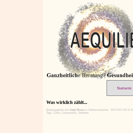
Startseite
Was wirklich zählt...
Herausgegeben von
Antje Maass
in
Seelenweisheiten
·
30/9/2021 09:41:0
Tags:
Liebe
,
Gelassenheit
,
Sanftmut