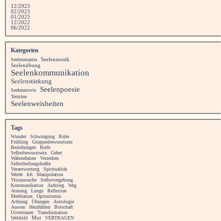
12/2023
02/2023
01/2023
12/2022
06/2022
Kategorien
Seelenmusik
Seelenmantra
Seelenübung
Seelenkommunikation
Seelenstärkung
Seelenpoesie
Seelenmovie
Termine
Seelenweisheiten
Tags
Wunder
Schwingung
Ruhe
Frühling
Gruppenbewusstsein
Beziehungen
Reife
Selbstbewusstsein
Gebet
Wahrnehmen
Verzeihen
Selbstheilungskräfte
Verantwortung
Spiritualität
Werde
Ich
Manipulation
Visionssuche
Selbstvergebung
Kommunikation
Aufstieg
Weg
Atmung
Lunge
Reflexion
Meditation
Optimismus
Achtung
Übungen
Astrologie
Aussen
Herzfühlen
Botschaft
Urvertrauen
Transformation
Weltbild
Mut
VERTRAUEN