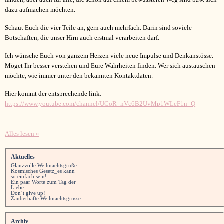
dazu aufmachen möchten.
Schaut Euch die vier Teile an, gern auch mehrfach. Darin sind soviele
Botschaften, die unser Hirn auch erstmal verarbeiten darf.
Ich wünsche Euch von ganzem Herzen viele neue Impulse und Denkanstösse.
Möget Ihr besser verstehen und Eure Wahrheiten finden. Wer sich austauschen
möchte, wie immer unter den bekannten Kontaktdaten.
Hier kommt der entsprechende link:
https://www.youtube.com/channel/UCoR_nVc6B2UvMp1WLeF1n_Q
Alles lesen »
Aktuelles
Glanzvolle Weihnachtsgrüße
Kosmisches Gesetz_es kann
so einfach sein!
Ein paar Worte zum Tag der
Liebe
Don’t give up!
Zauberhafte Weihnachtsgrüsse
Archiv