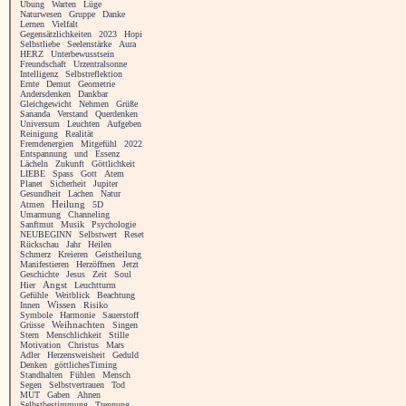
Übung
Warten
Lüge
Naturwesen
Gruppe
Danke
Lernen
Vielfalt
Gegensätzlichkeiten
2023
Hopi
Selbstliebe
Seelenstärke
Aura
HERZ
Unterbewusstsein
Freundschaft
Urzentralsonne
Intelligenz
Selbstreflektion
Ernte
Demut
Geometrie
Andersdenken
Dankbar
Gleichgewicht
Nehmen
Grüße
Sananda
Verstand
Querdenken
Universum
Leuchten
Aufgeben
Reinigung
Realität
Fremdenergien
Mitgefühl
2022
Entspannung
und
Essenz
Lächeln
Zukunft
Göttlichkeit
LIEBE
Spass
Gott
Atem
Planet
Sicherheit
Jupiter
Gesundheit
Lachen
Natur
Heilung
Atmen
5D
Umarmung
Channeling
Sanftmut
Musik
Psychologie
NEUBEGINN
Selbstwert
Reset
Rückschau
Jahr
Heilen
Schmerz
Kreieren
Geistheilung
Manifestieren
Herzöffnen
Jetzt
Geschichte
Jesus
Zeit
Soul
Angst
Hier
Leuchtturm
Gefühle
Weitblick
Beachtung
Innen
Wissen
Risiko
Symbole
Harmonie
Sauerstoff
Grüsse
Weihnachten
Singen
Stern
Menschlichkeit
Stille
Motivation
Christus
Mars
Adler
Herzensweisheit
Geduld
Denken
göttlichesTiming
Standhalten
Fühlen
Mensch
Segen
Selbstvertrauen
Tod
MUT
Gaben
Ahnen
Selbstbestimmung
Trennung