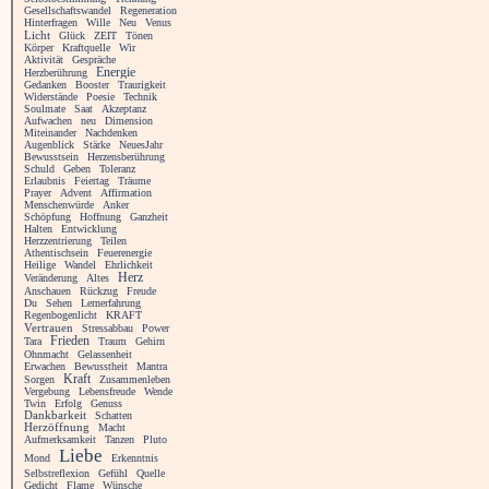
Gesellschaftswandel
Regeneration
Hinterfragen
Wille
Neu
Venus
Licht
Glück
ZEIT
Tönen
Körper
Kraftquelle
Wir
Aktivität
Gespräche
Energie
Herzberührung
Gedanken
Booster
Traurigkeit
Widerstände
Poesie
Technik
Soulmate
Saat
Akzeptanz
Aufwachen
neu
Dimension
Miteinander
Nachdenken
Augenblick
Stärke
NeuesJahr
Bewusstsein
Herzensberührung
Schuld
Geben
Toleranz
Erlaubnis
Feiertag
Träume
Prayer
Advent
Affirmation
Menschenwürde
Anker
Schöpfung
Hoffnung
Ganzheit
Halten
Entwicklung
Herzzentrierung
Teilen
Athentischsein
Feuerenergie
Heilige
Wandel
Ehrlichkeit
Herz
Veränderung
Altes
Anschauen
Rückzug
Freude
Du
Sehen
Lernerfahrung
Regenbogenlicht
KRAFT
Vertrauen
Stressabbau
Power
Frieden
Tara
Traum
Gehirn
Ohnmacht
Gelassenheit
Erwachen
Bewusstheit
Mantra
Kraft
Sorgen
Zusammenleben
Vergebung
Lebensfreude
Wende
Twin
Erfolg
Genuss
Dankbarkeit
Schatten
Herzöffnung
Macht
Aufmerksamkeit
Tanzen
Pluto
Liebe
Mond
Erkenntnis
Selbstreflexion
Gefühl
Quelle
Gedicht
Flame
Wünsche