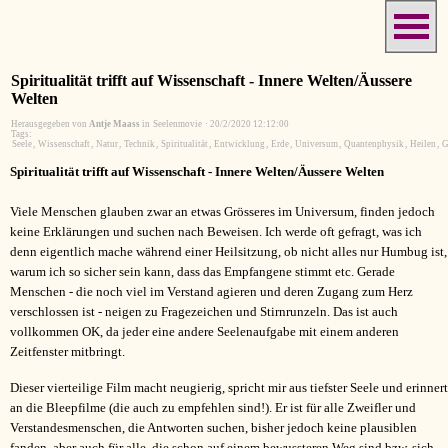
Spiritualität trifft auf Wissenschaft - Innere Welten/Äussere
Welten
Herausgegeben von
Antje Maass
in
Seelenmovie
·
20/2/2020 12:12:00
Tags:
Seele
,
Wissenschaft
,
Natur
,
Technik
,
Spiritualität
,
Entwicklung
,
Erde
,
Universum
,
Quantenphysik
,
Heilen
,
G
Spiritualität trifft auf Wissenschaft - Innere Welten/Äussere Welten
Viele Menschen glauben zwar an etwas Grösseres im Universum, finden jedoch
keine Erklärungen und suchen nach Beweisen. Ich werde oft gefragt, was ich
denn eigentlich mache während einer Heilsitzung, ob nicht alles nur Humbug ist,
warum ich so sicher sein kann, dass das Empfangene stimmt etc. Gerade
Menschen - die noch viel im Verstand agieren und deren Zugang zum Herz
verschlossen ist - neigen zu Fragezeichen und Stirnrunzeln. Das ist auch
vollkommen OK, da jeder eine andere Seelenaufgabe mit einem anderen
Zeitfenster mitbringt.
Dieser vierteilige Film macht neugierig, spricht mir aus tiefster Seele und erinnert
an die Bleepfilme (die auch zu empfehlen sind!). Er ist für alle Zweifler und
Verstandesmenschen, die Antworten suchen, bisher jedoch keine plausiblen
fanden, aber auch für alle, die schon auf einem bewussteren Weg sind bzw. sich