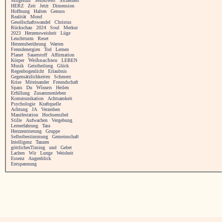
Mitgefühl
Selbstwert
Sicherheit
HERZ
Zeit
Jetzt
Dimension
Hoffnung
Halten
Genuss
Realität
Mond
Gesellschaftswandel
Christus
Rückschau
2024
Soul
Merkur
2023
Herzensweisheit
Lüge
Leuchtturm
Reset
Herzensberührung
Warten
Fremdenergien
Tod
Lernen
Planet
Sauerstoff
Affirmation
Körper
Weihnachten
LEBEN
Musik
Geistheilung
Glück
Regenbogenlicht
Erlaubnis
Gegensätzlichkeiten
Schmerz
Krise
Miteinander
Freundschaft
Spass
Du
Wissen
Heilen
Erfüllung
Zusammenleben
Kommunikation
Achtsamkeit
Psychologie
Kraftquelle
Achtung
JA
Verzeihen
Manifestation
Hochsensibel
Stille
Aufwachen
Vergebung
Lernerfahrung
Tara
Herzzentrierung
Gruppe
Selbstbestimmung
Gemeinschaft
Intelligenz
Tanzen
göttlichesTiming
und
Gebet
Lachen
Wir
Lunge
Weisheit
Essenz
Augenblick
Entspannung