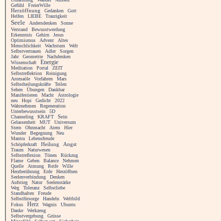
Gefühl
FreierWille
Herzöffnung
Gedanken
Gott
Helfen
LIEBE
Traurigkeit
Seele
Andersdenken
Sonne
Verstand
Bewusstwerdung
Erkenntnis
Gehirn
Jesus
Optimismus
Advent
Altes
Menschlichkeit
Wachstum
Welt
Selbstvertrauen
Adler
Sorgen
Jahr
Geometrie
Nachdenken
Energie
Wissenschaft
Meditation
Portal
ZEIT
Selbstreflektion
Reinigung
Aromaöle
Vorfahren
Mars
Selbstheilungskräfte
Teilen
Sehen
Übungen
Dankbar
Manifestieren
Macht
Astrologie
neu
Hopi
Gedicht
2022
Wahrnehmen
Regeneration
Unterbewusstsein
5D
Channeling
KRAFT
Sein
Gelassenheit
MUT
Universum
Stern
Ohnmacht
Atem
Hier
Wunder
Begegnung
Neu
Mantra
Lebensfreude
Heilung
Angst
Schöpferkraft
Traum
Naturwesen
Selbstreflexion
Tönen
Rückzug
Flame
Geben
Balance
Nehmen
Quelle
Atmung
Reife
Wille
Herzberührung
Erde
Herzöffnen
Seelenverbindung
Denken
Aufstieg
Natur
Seelenstärke
Weg
Toleranz
Selbstliebe
Standhalten
Freude
Selbstfürsorge
Handeln
Weltbild
Herz
Fokus
Wagnis
Ubuntu
Danke
Werkzeug
Selbstvergebung
Grüsse