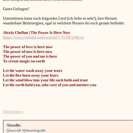
Gutes Gelingen!
Unterstützen kann euch folgendes Lied (ich liebe es sehr!), hier fliessen
wunderbare Heilenergien, egal in welchem Prozess ihr euch gerade befindet:
Alexia Chellun | The Power Is Here Now
https://www.youtube.com/watch?v=7rJfU1A6cxs
The power of love is here now
The power of now is here now
The power of you and me is here
To create magic on earth
Let the water wash away your tears
Let the fire burn away your fears
Let the wind blow into your life such faith and trust
Let the earth hold you, take care of you and nurture you
Alles lesen »
Aktuelles
Glanzvolle Weihnachtsgrüße