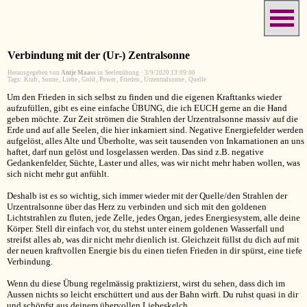
Verbindung mit der (Ur-) Zentralsonne
Herausgegeben von
Antje Maass
in
Seelenübung
·
3/9/2020 13:09:00
Tags:
Kraft
,
Sonne
,
Liebe
,
Gold
,
Power
,
Frieden
,
Urzentralsonne
,
Quelle
Um den Frieden in sich selbst zu finden und die eigenen Krafttanks wieder
aufzufüllen, gibt es eine einfache ÜBUNG, die ich EUCH gerne an die Hand
geben möchte. Zur Zeit strömen die Strahlen der Urzentralsonne massiv auf die
Erde und auf alle Seelen, die hier inkarniert sind. Negative Energiefelder werden
aufgelöst, alles Alte und Überholte, was seit tausenden von Inkarnationen an uns
haftet, darf nun gelöst und losgelassen werden. Das sind z.B. negative
Gedankenfelder, Süchte, Laster und alles, was wir nicht mehr haben wollen, was
sich nicht mehr gut anfühlt.
Deshalb ist es so wichtig, sich immer wieder mit der Quelle/den Strahlen der
Urzentralsonne über das Herz zu verbinden und sich mit den goldenen
Lichtstrahlen zu fluten, jede Zelle, jedes Organ, jedes Energiesystem, alle deine
Körper. Stell dir einfach vor, du stehst unter einem goldenen Wasserfall und
streifst alles ab, was dir nicht mehr dienlich ist. Gleichzeit füllst du dich auf mit
der neuen kraftvollen Energie bis du einen tiefen Frieden in dir spürst, eine tiefe
Verbindung.
Wenn du diese Übung regelmässig praktizierst, wirst du sehen, dass dich im
Aussen nichts so leicht erschüttert und aus der Bahn wirft. Du ruhst quasi in dir
und schöpfst aus deinem übervollen Liebeskelch.