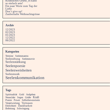
Kosmisches Gesetz_es kann
so einfach sein!
Ein paar Worte zum Tag der
Liebe
Don’t give up!
Zauberhafte Weihnachtsgrüsse
Archiv
12/2023
02/2023
01/2023
12/2022
06/2022
Kategorien
Termine
Seelenmantra
Seelenübung
Seelenmovie
Seelenstärkung
Seelenpoesie
Seelenweisheiten
Seelenmusik
Seelenkommunikation
Tags
Spiritualität
Gold
Aufgeben
Kraft
NeuesJahr
Segen
Grüße
Poesie
Power
Selbstbewusstsein
Vertrauen
Verantwortung
Ehrlichkeit
Dankbarkeit
Befreiung
Schwingung