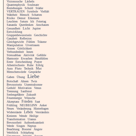
Visionssuche
Lächeln
Quantenphysik
Soulmate
Beziehungen
Schuld
Stärke
VERTRAUEN
Symbole
Vielfalt
Wahrheit
Mensch
Schatten
Risiko
Demut
Erkennen
Leuchten
Saturn
Ich
Feiertag
Sananda
Querdenken
Anschauen
Licht
Gesundheit
Jupiter
Entwicklung
Gruppenbewusstsein
Geschichte
Ganzheit
Reflexion
Gleichgewicht
Fühlen
Träume
Manipulation
Urvertrauen
Atmen
Göttlichkeit
Verbundenheit
Innen
Stressabbau
Aktivität
Gefühle
Harmonie
Erwachen
Herzfühlen
Ernte
Entscheidung
Prayer
Athentischsein
Ruhe
Erfolg
Aura
Pluto
Technik
Mut
Menschenwürde
Gespräche
Liebe
Gaben
Übung
Botschaft
Ahnen
Twin
Bewusstsein
Urzentralsonne
Geduld
Motivation
Venus
Trennung
Sanftmut
Seelengefährte
Zukunft
Feuerenergie
Wünsche
Frieden
Akzeptanz
Saat
Frühling
NEUBEGINN
Anker
Neues
Veränderung
Hinterfragen
Leben
Widerstände
Verständnis
Kreieren
Wende
Heilige
Transformation
Uranus
Bewusstheit
Aufmerksamkeit
Werde
Singen
Neptun
Beachtung
Booster
Ängste
Weitblick
Schöpfung
Umarmung
Wandel
Aussen